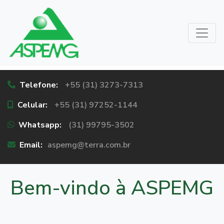
Telefone:
+55 (31) 3273-7313
Celular:
+55 (31) 97252-1144
Whatsapp:
(31) 99795-3502
Email:
aspemg@terra.com.br
Bem-vindo à ASPEMG